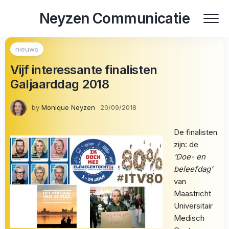
Skip
Neyzen Communicatie
to
content
nieuws
Vijf interessante finalisten
Galjaarddag 2018
by
Monique Neyzen
20/09/2018
De finalisten
zijn: de
‘Doe- en
beleefdag’
van
Maastricht
Universitair
Medisch