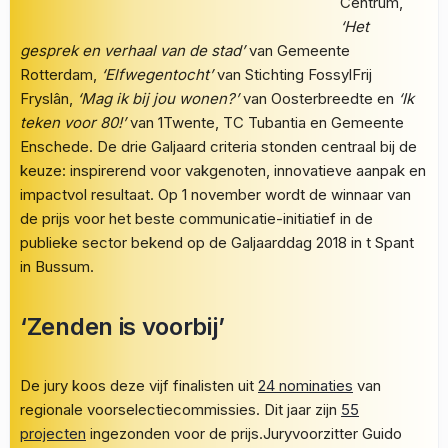
Centrum,
‘Het
gesprek en verhaal van de stad’
van Gemeente
Rotterdam,
‘Elfwegentocht’
van Stichting FossylFrij
Fryslân,
‘Mag ik bij jou wonen?’
van Oosterbreedte en
‘Ik
teken voor 80!’
van 1Twente, TC Tubantia en Gemeente
Enschede. De drie Galjaard criteria stonden centraal bij de
keuze: inspirerend voor vakgenoten, innovatieve aanpak en
impactvol resultaat. Op 1 november wordt de winnaar van
de prijs voor het beste communicatie-initiatief in de
publieke sector bekend op de Galjaarddag 2018 in t Spant
in Bussum.
‘Zenden is voorbij’
De jury koos deze vijf finalisten uit
24 nominaties
van
regionale voorselectiecommissies. Dit jaar zijn
55
projecten
ingezonden voor de prijs.Juryvoorzitter Guido