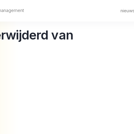
 management
nieuw
erwijderd van