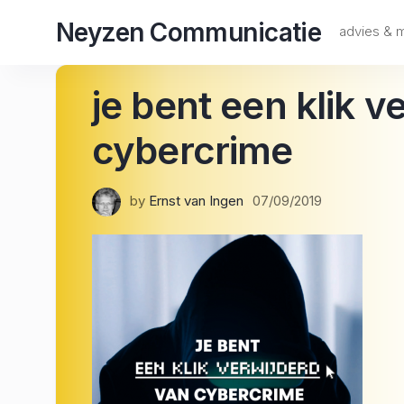
Skip
Neyzen Communicatie
to
advies &
content
je bent een klik v
cybercrime
by
Ernst van Ingen
07/09/2019