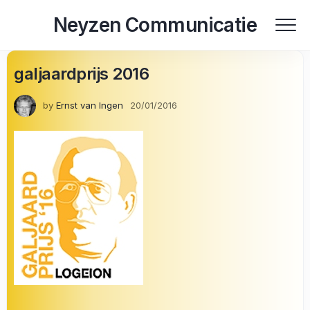
Skip
Neyzen Communicatie
to
content
galjaardprijs 2016
by
Ernst van Ingen
20/01/2016