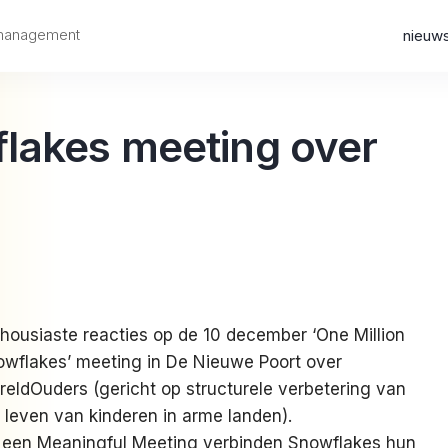
 management
nieuw
flakes meeting over
housiaste reacties op de 10 december ‘One Million
wflakes’ meeting in De Nieuwe Poort over
eldOuders (gericht op structurele verbetering van
 leven van kinderen in arme landen).
 een Meaningful Meeting verbinden Snowflakes hun