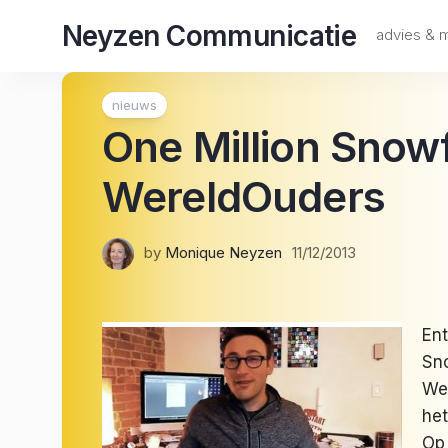
Skip
Neyzen Communicatie
to
advies &
content
nieuws
One Million Snow
WereldOuders
by
Monique Neyzen
11/12/2013
Ent
Sno
Wer
het
Op