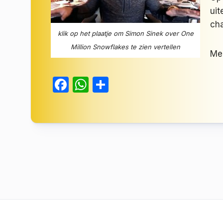
uit
cha
klik op het plaatje om Simon Sinek over One
Million Snowflakes te zien vertellen
Mee
Facebook
WhatsApp
Delen