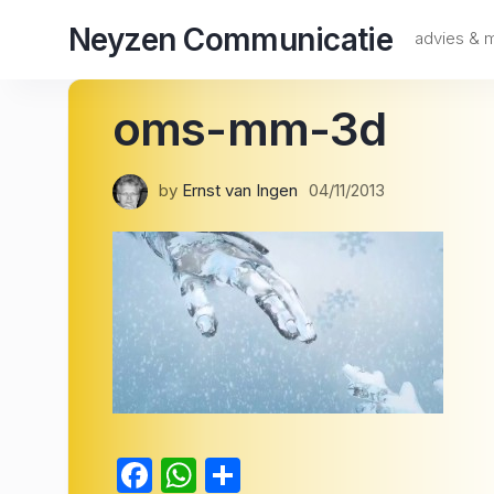
Skip
Neyzen Communicatie
to
advies &
content
oms-mm-3d
by
Ernst van Ingen
04/11/2013
Facebook
WhatsApp
Delen