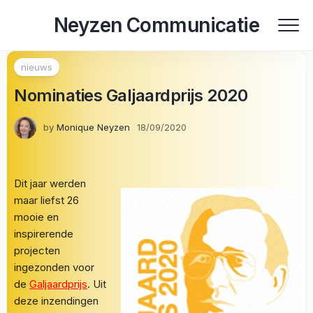
Skip
Neyzen Communicatie
to
content
nieuws
Nominaties Galjaardprijs 2020
by
Monique Neyzen
18/09/2020
Dit jaar werden
maar liefst 26
mooie en
inspirerende
projecten
ingezonden voor
de
Galjaardprijs
. Uit
deze inzendingen