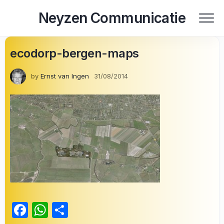
Skip
Neyzen Communicatie
to
content
ecodorp-bergen-maps
by
Ernst van Ingen
31/08/2014
Facebook
WhatsApp
Delen