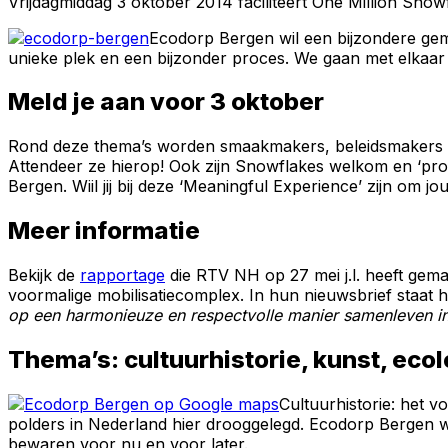
Vrijdagmiddag 3 oktober 2014 faciliteert One Million Snow
Ecodorp Bergen wil een bijzondere gem
unieke plek en een bijzonder proces. We gaan met elkaar 
Meld je aan voor 3 oktober
Rond deze thema’s worden smaakmakers, beleidsmakers en
Attendeer ze hierop! Ook zijn Snowflakes welkom en ‘prof
Bergen. Wiil jij bij deze ‘Meaningful Experience’ zijn om jou
Meer informatie
Bekijk de
rapportage
die RTV NH op 27 mei j.l. heeft gemaa
voormalige mobilisatiecomplex. In hun nieuwsbrief staat h
op een harmonieuze en respectvolle manier samenleven in 
Thema’s: cultuurhistorie, kunst, eco
Cultuurhistorie: het 
polders in Nederland hier drooggelegd. Ecodorp Bergen w
bewaren voor nu en voor later.