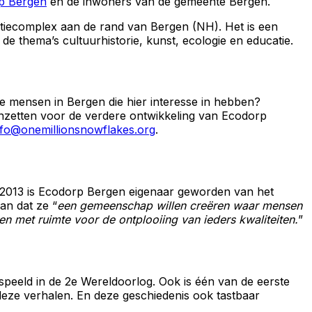
p Bergen
en de inwoners van de gemeente Bergen.
tiecomplex aan de rand van Bergen (NH). Het is een
e thema’s cultuurhistorie, kunst, ecologie en educatie.
 mensen in Bergen die hier interesse in hebben?
 inzetten voor de verdere ontwikkeling van Ecodorp
nfo@onemillionsnowflakes.org
.
mei 2013 is Ecodorp Bergen eigenaar geworden van het
an dat ze “
een gemeenschap willen creëren waar mensen
n met ruimte voor de ontplooiing van ieders kwaliteiten.
”
speeld in de 2e Wereldoorlog. Ook is één van de eerste
deze verhalen. En deze geschiedenis ook tastbaar