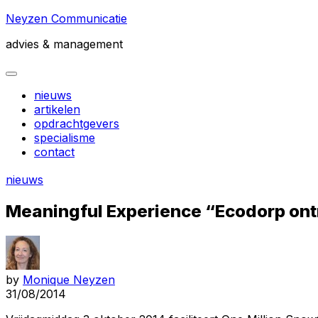
Skip
Neyzen Communicatie
to
advies & management
content
Expand
Menu
Current
nieuws
Page
artikelen
Parent
opdrachtgevers
specialisme
contact
nieuws
Meaningful Experience “Ecodorp on
by
Monique Neyzen
31/08/2014