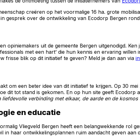
flakes de ontmoeting tussen de initiatiefnemers van
Ecodor
eenschap creëren op het voormalige 16 ha. grote mobilisa
in gesprek over de ontwikkeling van Ecodorp Bergen rond d
 opiniemakers uit de gemeente Bergen uitgenodigd. Ken je
essionals met een hart’ die hun kennis en ervaring willen
w frisse blik op dit initiatief te geven? Meld je dan aan via
i
kt om een beter idee van dit initiatief te krijgen. Op 30 
oe dit tot stand is gekomen. En op hun site geeft Ecodorp a
liefdevolle verbinding met elkaar, de aarde en de kosmos e
logie en educatie
voormalig Vliegveld Bergen heeft een belangwekkende rol ge
il in haar ontwikkelingsplannen ruim aandacht geven aan 