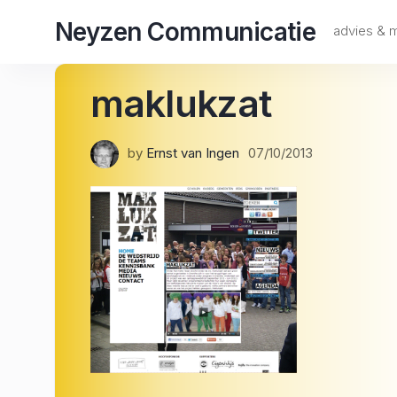
Skip
Neyzen Communicatie
to
advies &
content
maklukzat
by
Ernst van Ingen
07/10/2013