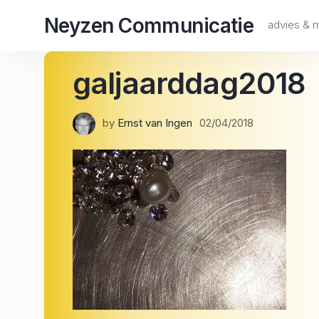
Skip
Neyzen Communicatie
to
advies &
content
galjaarddag2018
by
Ernst van Ingen
02/04/2018