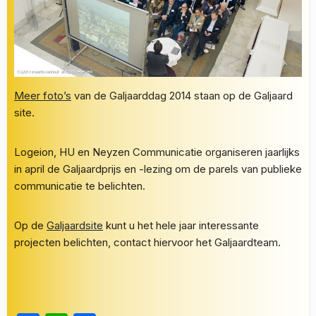
Meer foto’s
Galjaard 2014 – Historische zaal in gemeentehuis van Utrecht
Galjaard 2014 – Lezing Annemarie Jorritsma
Galjaard 2014 – discussie nav de lezing en presentaties
Galjaard 2014 – de prijs
Galjaard 2014 – RWS wint de publieksprijs 2014
van de Galjaarddag 2014 staan op de Galjaard
Galjaard 2014 – onderonsje tussen burgemeesters van Utrecht en Almere op de Galjaarddag
Galjaard 2014 – alle genomineerden, jury, spreker en organisatie
Galjaard 2014 – Strijd om de Galjaardprijs dit keer in een historische zaal, op de achtergrond schilderij van de Vrede van Utrecht
Galjaard 2014 – Blijdschap winnaars Galjaardprijs 2014 Provincie Noord-Brabant met B-Riders
site.
Logeion, HU en Neyzen Communicatie organiseren jaarlijks
in april de Galjaardprijs en -lezing om de parels van publieke
communicatie te belichten.
Op de
Galjaardsite
kunt u het hele jaar interessante
projecten belichten, contact hiervoor het Galjaardteam.