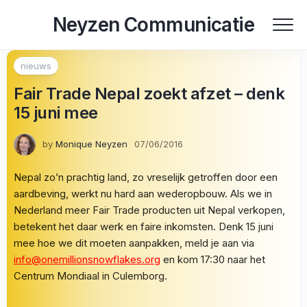
Skip
Neyzen Communicatie
to
content
nieuws
Fair Trade Nepal zoekt afzet – denk
15 juni mee
by
Monique Neyzen
07/06/2016
Nepal zo’n prachtig land, zo vreselijk getroffen door een
aardbeving, werkt nu hard aan wederopbouw. Als we in
Nederland meer Fair Trade producten uit Nepal verkopen,
betekent het daar werk en faire inkomsten. Denk 15 juni
mee hoe we dit moeten aanpakken, meld je aan via
info@onemillionsnowflakes.org
en kom 17:30 naar het
Centrum Mondiaal in Culemborg.