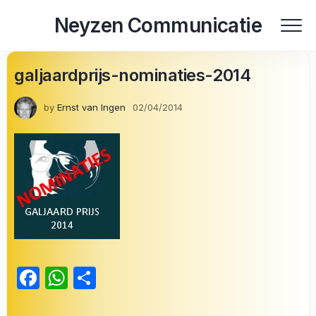
Skip
Neyzen Communicatie
to
content
galjaardprijs-nominaties-2014
by
Ernst van Ingen
02/04/2014
Facebook
WhatsApp
Delen