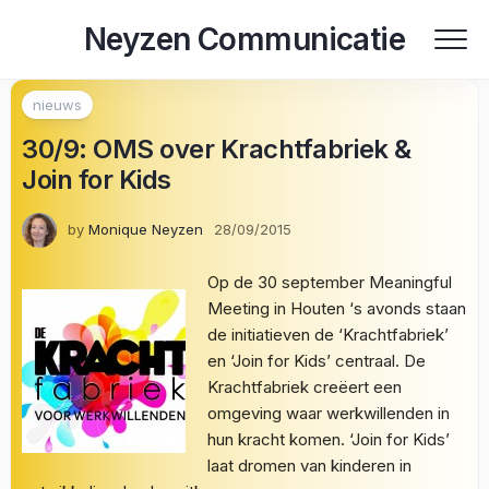
Skip
Neyzen Communicatie
to
content
nieuws
30/9: OMS over Krachtfabriek &
Join for Kids
by
Monique Neyzen
28/09/2015
Op de 30 september Meaningful
Meeting in Houten ‘s avonds staan
de initiatieven de ‘Krachtfabriek’
en ‘Join for Kids’ centraal. De
Krachtfabriek creëert een
omgeving waar werkwillenden in
hun kracht komen. ‘Join for Kids’
laat dromen van kinderen in