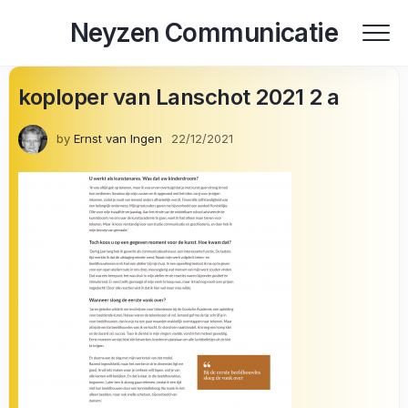
Skip
Neyzen Communicatie
to
content
koploper van Lanschot 2021 2 a
by
Ernst van Ingen
22/12/2021